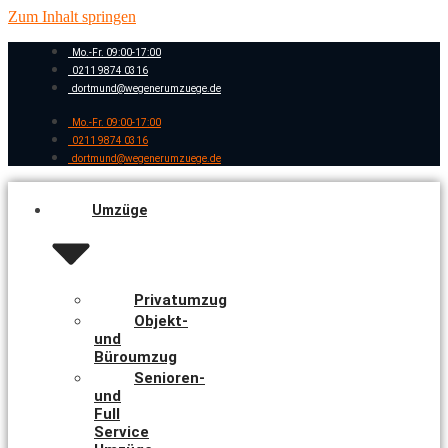
Zum Inhalt springen
Mo.-Fr. 09:00-17:00
0211 9874 0316
dortmund@wegenerumzuege.de
Mo.-Fr. 09:00-17:00
0211 9874 0316
dortmund@wegenerumzuege.de
Umzüge
Privatumzug
Objekt-
und
Büroumzug
Senioren-
und
Full
Service