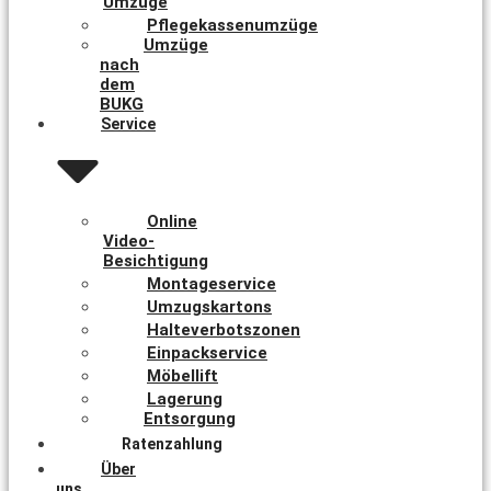
Umzüge
Pflegekassenumzüge
Umzüge
nach
dem
BUKG
Service
Online
Video-
Besichtigung
Montageservice
Umzugskartons
Halteverbotszonen
Einpackservice
Möbellift
Lagerung
Entsorgung
Ratenzahlung
Über
uns