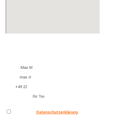
Hinterlassen Sie Ihre Kontaktdaten und
wir melden uns bei Ihnen!
Name
Email
Tel.
Bemerkung
Datenschutz
Ich habe die
Datenschutzerklärung
zur Kenntnis genommen. Ich
stimme zu, dass meine Angaben zur Kontaktaufnahme und für
Rückfragen gespeichert werden. Hinweis: Sie können Ihre
Einwilligung jederzeit für die Zukunft per Mail an
info@wegenerumzuege.de widerrufen!