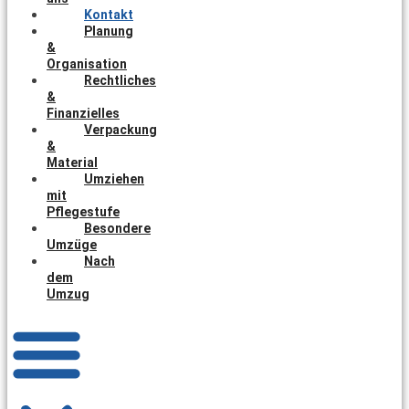
Kontakt
Planung
&
Organisation
Rechtliches
&
Finanzielles
Verpackung
&
Material
Umziehen
mit
Pflegestufe
Besondere
Umzüge
Nach
dem
Umzug