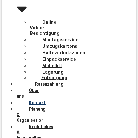
Online
Video-
Besichtigung
Montageservice
Umzugskartons
Halteverbotszonen
Einpackservice
Möbellift
Lagerung
Entsorgung
Ratenzahlung
Über
uns
Kontakt
Planung
&
Organisation
Rechtliches
&
Finanzielles