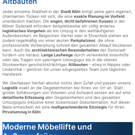
Altbauten
Jeder einzelne Stadtteil in der
Stadt Köln
bringt seine ganz eigenen,
charmanten Tücken mit sich, die eine
exakte Planung im Vorfeld
unerlässlich machen. Die
engen, dicht befahrenen Gassen
in der
Kölner Südstadt erfordern beispielsweise ein völlig anderes
logistisches Vorgehen
als ein Umzug in den weitläufigeren
Außenbezirken. Im Belgischen Viertel oder in Ehrenfeld stehen wir
zudem regelmäßig vor einer akuten
Parkplatznot
, die ohne
professionelle Vorbereitung schnell den gesamten Ablauf blockieren
kann. Auch die
architektonischen Besonderheiten
der Domstadt
fordern uns heraus:
Lange Laufwege
durch verwinkelte Innenhöfe
oder das Tragen von sperrigem Umzugsgut bis in die oberen
Stockwerken geschichtsträchtiger
Altbauten
– etwa in Nippes oder
Lindenthal – gehören für unser eingespieltes Team zum täglichen
Handwerk.
Wir überlassen hierbei absolut nichts dem Zufall und passen unsere
Logistik
exakt an die Gegebenheiten bei Ihnen vor Ort an. Statt
grober Schätzungen von Volumen und Aufwand setzen wir auf eine
detaillierte Erfassung
aller Gegebenheiten und des gesamten
Umzugsguts inklusive einer lückenlosen Dokumentation. Auf dieser
Basis entwickeln wir eine
maßgeschneiderte Strategie
für Ihren
Privatumzug in Köln
Moderne Möbellifte und