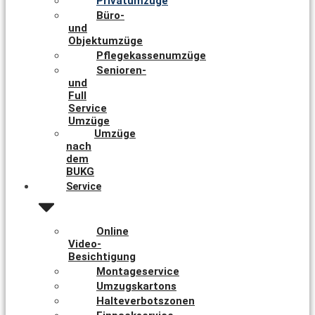
Privatumzüge
Büro-
und
Objektumzüge
Pflegekassenumzüge
Senioren-
und
Full
Service
Umzüge
Umzüge
nach
dem
BUKG
Service
Online
Video-
Besichtigung
Montageservice
Umzugskartons
Halteverbotszonen