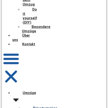
Umzug
Do
it
yourself
(DIY)
Besondere
Umzüge
Über
uns
Kontakt
Umzüge