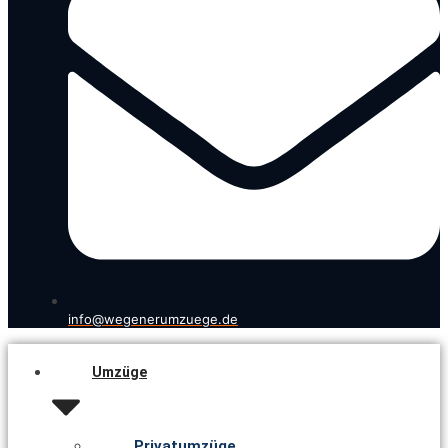
info@wegenerumzuege.de
Umzüge
Privatumzüge