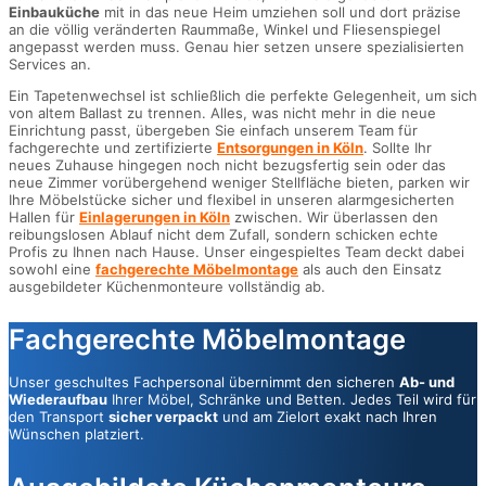
Einbauküche
mit in das neue Heim umziehen soll und dort präzise
an die völlig veränderten Raummaße, Winkel und Fliesenspiegel
angepasst werden muss. Genau hier setzen unsere spezialisierten
Services an.
Ein Tapetenwechsel ist schließlich die perfekte Gelegenheit, um sich
von altem Ballast zu trennen. Alles, was nicht mehr in die neue
Einrichtung passt, übergeben Sie einfach unserem Team für
fachgerechte und zertifizierte
Entsorgungen in Köln
. Sollte Ihr
neues Zuhause hingegen noch nicht bezugsfertig sein oder das
neue Zimmer vorübergehend weniger Stellfläche bieten, parken wir
Ihre Möbelstücke sicher und flexibel in unseren alarmgesicherten
Hallen für
Einlagerungen in Köln
zwischen. Wir überlassen den
reibungslosen Ablauf nicht dem Zufall, sondern schicken echte
Profis zu Ihnen nach Hause. Unser eingespieltes Team deckt dabei
sowohl eine
fachgerechte Möbelmontage
als auch den Einsatz
ausgebildeter Küchenmonteure vollständig ab.
Fachgerechte Möbelmontage
Unser geschultes Fachpersonal übernimmt den sicheren
Ab- und
Wiederaufbau
Ihrer Möbel, Schränke und Betten. Jedes Teil wird für
den Transport
sicher verpackt
und am Zielort exakt nach Ihren
Wünschen platziert.