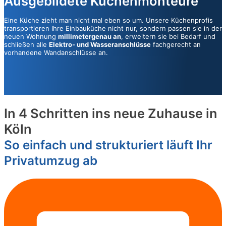
Ausgebildete Küchenmonteure
Eine Küche zieht man nicht mal eben so um. Unsere Küchenprofis
transportieren Ihre Einbauküche nicht nur, sondern passen sie in der
neuen Wohnung
millimetergenau an
, erweitern sie bei Bedarf und
schließen alle
Elektro- und Wasseranschlüsse
fachgerecht an
vorhandene Wandanschlüsse an.
In 4 Schritten ins neue Zuhause in
Köln
So einfach und strukturiert läuft Ihr
Privatumzug ab