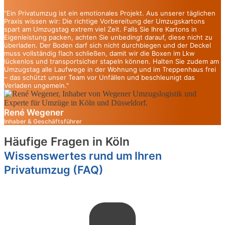
"Ein Privatumzug ist ein emotionales Projekt. Aus unserer täglichen
Praxis wissen wir: Die richtige Vorbereitung der Umzugskartons
spart am Umzugstag extrem viel Zeit. Falls Sie Ihre Kartons in
Eigenleistung packen, achten Sie unbedingt darauf, diese nicht zu
überladen. Der Boden darf sich nicht durchbiegen und der Deckel
muss vollständig flach schließen, damit wir die Boxen im Lkw
lückenlos und transportsicher stapeln können. Halten Sie zudem am
Umzugstag alle Laufwege in der Wohnung und im Treppenhaus frei
– das schützt unser Team vor Unfällen und beschleunigt das
Verladen ungemein."
René Wegener
Inhaber & Geschäftsführer
Häufige Fragen in Köln
Wissenswertes rund um Ihren
Privatumzug (FAQ)