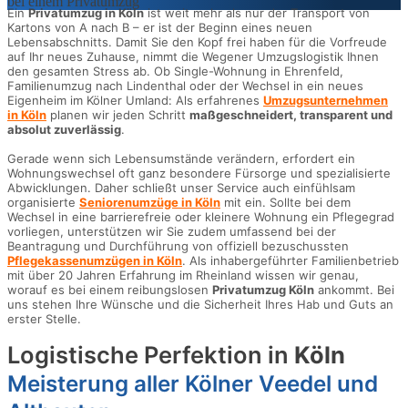
Ein
Privatumzug in Köln
ist weit mehr als nur der Transport von
Kartons von A nach B – er ist der Beginn eines neuen
Lebensabschnitts. Damit Sie den Kopf frei haben für die Vorfreude
auf Ihr neues Zuhause, nimmt die Wegener Umzugslogistik Ihnen
den gesamten Stress ab. Ob Single-Wohnung in Ehrenfeld,
Familienumzug nach Lindenthal oder der Wechsel in ein neues
Eigenheim im Kölner Umland: Als erfahrenes
Umzugsunternehmen
in Köln
planen wir jeden Schritt
maßgeschneidert, transparent und
absolut zuverlässig
.
Gerade wenn sich Lebensumstände verändern, erfordert ein
Wohnungswechsel oft ganz besondere Fürsorge und spezialisierte
Abwicklungen. Daher schließt unser Service auch einfühlsam
organisierte
Seniorenumzüge in Köln
mit ein. Sollte bei dem
Wechsel in eine barrierefreie oder kleinere Wohnung ein Pflegegrad
vorliegen, unterstützen wir Sie zudem umfassend bei der
Beantragung und Durchführung von offiziell bezuschussten
Pflegekassenumzügen in Köln
. Als inhabergeführter Familienbetrieb
mit über 20 Jahren Erfahrung im Rheinland wissen wir genau,
worauf es bei einem reibungslosen
Privatumzug Köln
ankommt. Bei
uns stehen Ihre Wünsche und die Sicherheit Ihres Hab und Guts an
erster Stelle.
Logistische Perfektion in
Köln
Meisterung aller Kölner Veedel und