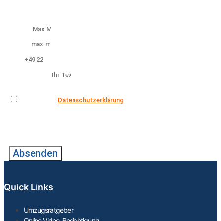
melden uns!
Name
Email
Tel.
Bemerkung
Datenschutz
Ich habe die
Datenschutzerklärung
zur Kenntnis genommen. Ich
stimme zu, dass meine Angaben zur Kontaktaufnahme und für
Rückfragen gespeichert werden. Hinweis: Sie können Ihre
Einwilligung jederzeit für die Zukunft per Mail an
info@wegenerumzuege.de widerrufen!
Absenden
Quick Links
Umzugsratgeber
Online Video-Besichtigung