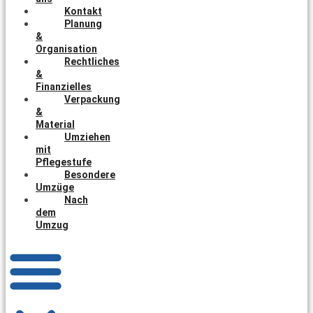
Kontakt
Planung
&
Organisation
Rechtliches
&
Finanzielles
Verpackung
&
Material
Umziehen
mit
Pflegestufe
Besondere
Umzüge
Nach
dem
Umzug