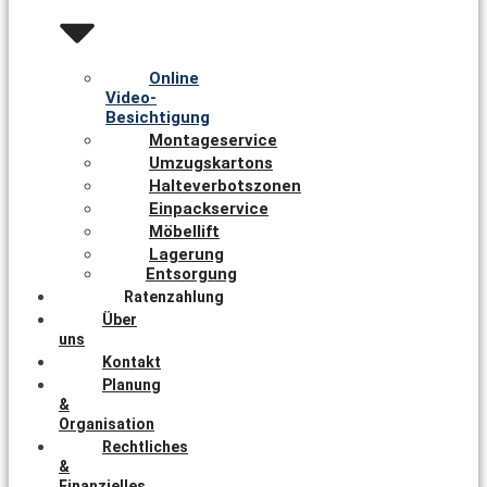
Online
Video-
Besichtigung
Montageservice
Umzugskartons
Halteverbotszonen
Einpackservice
Möbellift
Lagerung
Entsorgung
Ratenzahlung
Über
uns
Kontakt
Planung
&
Organisation
Rechtliches
&
Finanzielles