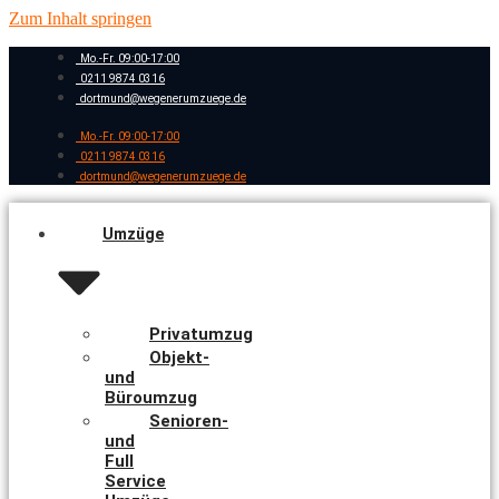
Zum Inhalt springen
Mo.-Fr. 09:00-17:00
0211 9874 0316
dortmund@wegenerumzuege.de
Mo.-Fr. 09:00-17:00
0211 9874 0316
dortmund@wegenerumzuege.de
Umzüge
Privatumzug
Objekt-
und
Büroumzug
Senioren-
und
Full
Service