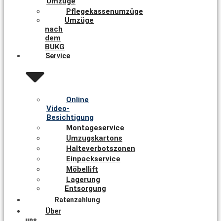
Umzüge
Pflegekassenumzüge
Umzüge
nach
dem
BUKG
Service
Online
Video-
Besichtigung
Montageservice
Umzugskartons
Halteverbotszonen
Einpackservice
Möbellift
Lagerung
Entsorgung
Ratenzahlung
Über
uns