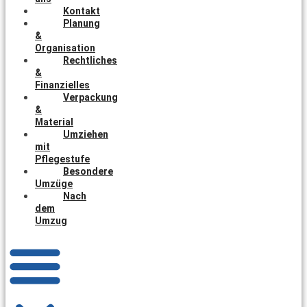
Kontakt
Planung
&
Organisation
Rechtliches
&
Finanzielles
Verpackung
&
Material
Umziehen
mit
Pflegestufe
Besondere
Umzüge
Nach
dem
Umzug