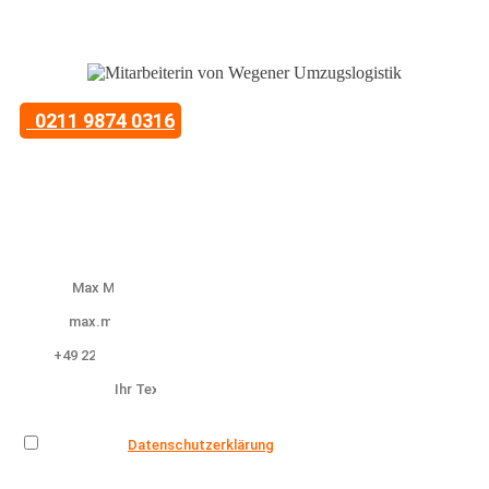
Kontaktieren Sie uns telefonisch
0211 9874 0316
Mo.-Fr. 09:00 - 17:00 Uhr
oder hinterlassen Sie Ihre Kontaktdaten und wir
melden uns!
Name
Email
Tel.
Bemerkung
Datenschutz
Ich habe die
Datenschutzerklärung
zur Kenntnis genommen. Ich
stimme zu, dass meine Angaben zur Kontaktaufnahme und für
Rückfragen gespeichert werden. Hinweis: Sie können Ihre