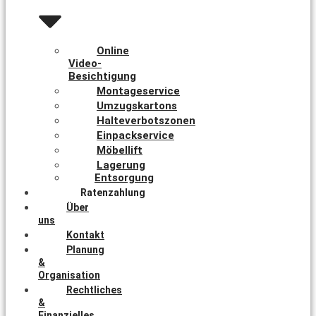
Online
Video-
Besichtigung
Montageservice
Umzugskartons
Halteverbotszonen
Einpackservice
Möbellift
Lagerung
Entsorgung
Ratenzahlung
Über
uns
Kontakt
Planung
&
Organisation
Rechtliches
&
Finanzielles