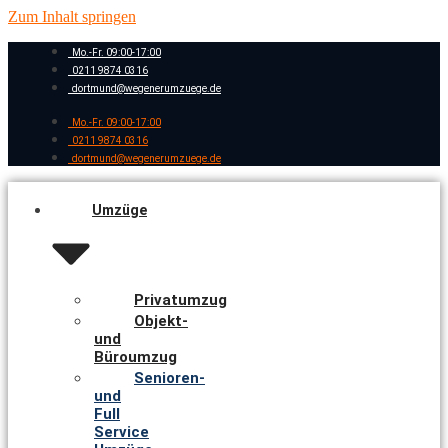
Zum Inhalt springen
Mo.-Fr. 09:00-17:00
0211 9874 0316
dortmund@wegenerumzuege.de
Mo.-Fr. 09:00-17:00
0211 9874 0316
dortmund@wegenerumzuege.de
Umzüge
Privatumzug
Objekt-
und
Büroumzug
Senioren-
und
Full
Service