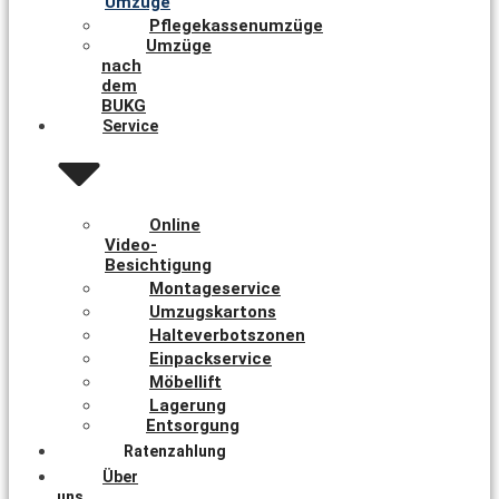
Umzüge
Pflegekassenumzüge
Umzüge
nach
dem
BUKG
Service
Online
Video-
Besichtigung
Montageservice
Umzugskartons
Halteverbotszonen
Einpackservice
Möbellift
Lagerung
Entsorgung
Ratenzahlung
Über
uns