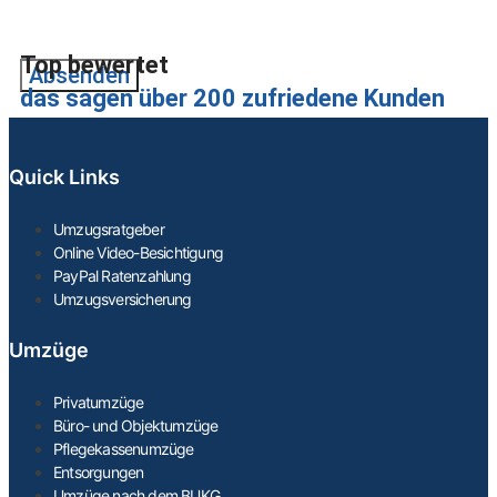
Einwilligung jederzeit für die Zukunft per Mail an
info@wegenerumzuege.de widerrufen!
Top bewertet
Absenden
das sagen über 200 zufriedene Kunden
Quick Links
Umzugsratgeber
Online Video-Besichtigung
PayPal Ratenzahlung
Umzugsversicherung
Umzüge
Privatumzüge
Büro- und Objektumzüge
Pflegekassenumzüge
Entsorgungen
Umzüge nach dem BUKG