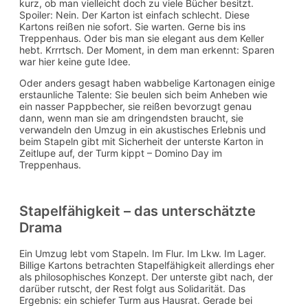
kurz, ob man vielleicht doch zu viele Bücher besitzt.
Spoiler: Nein. Der Karton ist einfach schlecht. Diese
Kartons reißen nie sofort. Sie warten. Gerne bis ins
Treppenhaus. Oder bis man sie elegant aus dem Keller
hebt. Krrrtsch. Der Moment, in dem man erkennt: Sparen
war hier keine gute Idee.
Oder anders gesagt haben wabbelige Kartonagen einige
erstaunliche Talente: Sie beulen sich beim Anheben wie
ein nasser Pappbecher, sie reißen bevorzugt genau
dann, wenn man sie am dringendsten braucht, sie
verwandeln den Umzug in ein akustisches Erlebnis und
beim Stapeln gibt mit Sicherheit der unterste Karton in
Zeitlupe auf, der Turm kippt – Domino Day im
Treppenhaus.
Stapelfähigkeit – das unterschätzte
Drama
Ein Umzug lebt vom Stapeln. Im Flur. Im Lkw. Im Lager.
Billige Kartons betrachten Stapelfähigkeit allerdings eher
als philosophisches Konzept. Der unterste gibt nach, der
darüber rutscht, der Rest folgt aus Solidarität. Das
Ergebnis: ein schiefer Turm aus Hausrat. Gerade bei