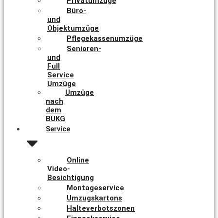
Privatumzüge
Büro-
und
Objektumzüge
Pflegekassenumzüge
Senioren-
und
Full
Service
Umzüge
Umzüge
nach
dem
BUKG
Service
Online
Video-
Besichtigung
Montageservice
Umzugskartons
Halteverbotszonen