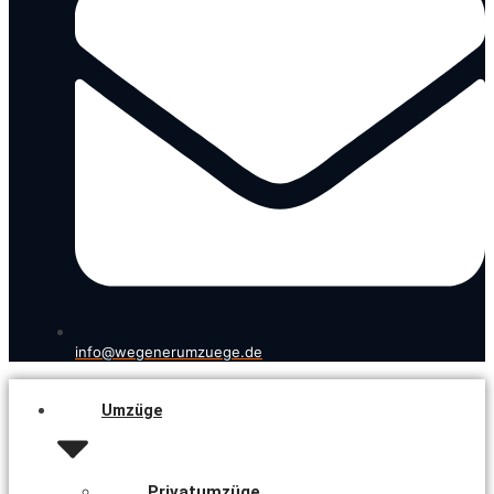
info@wegenerumzuege.de
Umzüge
Privatumzüge