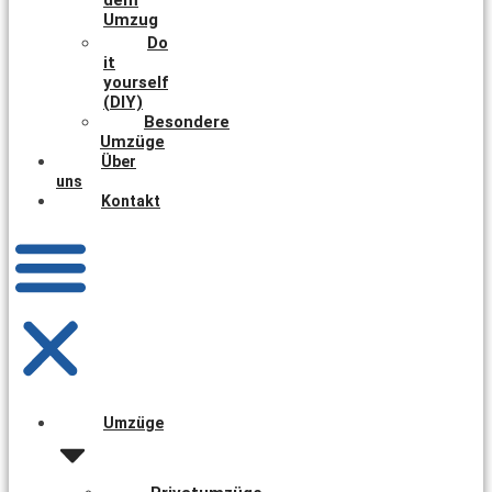
Umzug
Do
it
yourself
(DIY)
Besondere
Umzüge
Über
uns
Kontakt
Umzüge