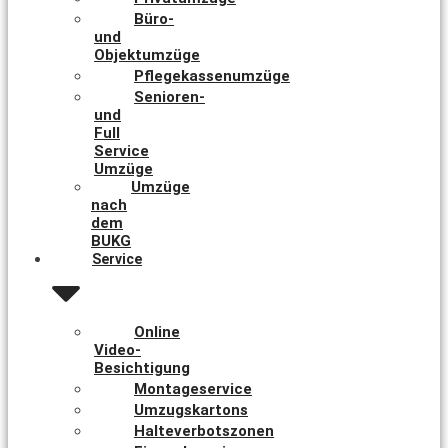
Büro-
und
Objektumzüge
Pflegekassenumzüge
Senioren-
und
Full
Service
Umzüge
Umzüge
nach
dem
BUKG
Service
Online
Video-
Besichtigung
Montageservice
Umzugskartons
Halteverbotszonen