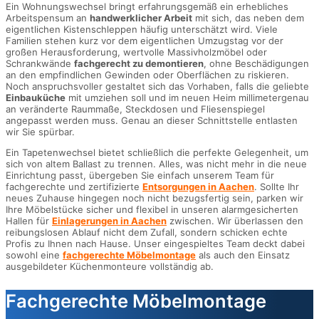
Ein Wohnungswechsel bringt erfahrungsgemäß ein erhebliches
Arbeitspensum an
handwerklicher Arbeit
mit sich, das neben dem
eigentlichen Kistenschleppen häufig unterschätzt wird. Viele
Familien stehen kurz vor dem eigentlichen Umzugstag vor der
großen Herausforderung, wertvolle Massivholzmöbel oder
Schrankwände
fachgerecht zu demontieren
, ohne Beschädigungen
an den empfindlichen Gewinden oder Oberflächen zu riskieren.
Noch anspruchsvoller gestaltet sich das Vorhaben, falls die geliebte
Einbauküche
mit umziehen soll und im neuen Heim millimetergenau
an veränderte Raummaße, Steckdosen und Fliesenspiegel
angepasst werden muss. Genau an dieser Schnittstelle entlasten
wir Sie spürbar.
Ein Tapetenwechsel bietet schließlich die perfekte Gelegenheit, um
sich von altem Ballast zu trennen. Alles, was nicht mehr in die neue
Einrichtung passt, übergeben Sie einfach unserem Team für
fachgerechte und zertifizierte
Entsorgungen in Aachen
. Sollte Ihr
neues Zuhause hingegen noch nicht bezugsfertig sein, parken wir
Ihre Möbelstücke sicher und flexibel in unseren alarmgesicherten
Hallen für
Einlagerungen in Aachen
zwischen. Wir überlassen den
reibungslosen Ablauf nicht dem Zufall, sondern schicken echte
Profis zu Ihnen nach Hause. Unser eingespieltes Team deckt dabei
sowohl eine
fachgerechte Möbelmontage
als auch den Einsatz
ausgebildeter Küchenmonteure vollständig ab.
Fachgerechte Möbelmontage