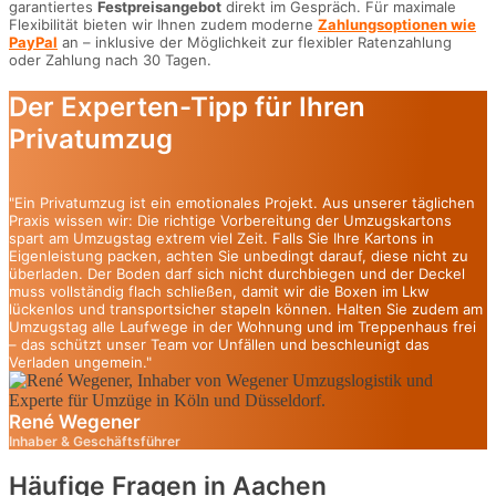
garantiertes
Festpreisangebot
direkt im Gespräch. Für maximale
Flexibilität bieten wir Ihnen zudem moderne
Zahlungsoptionen wie
PayPal
an – inklusive der Möglichkeit zur flexibler Ratenzahlung
oder Zahlung nach 30 Tagen.
Der Experten-Tipp für Ihren
Privatumzug
"Ein Privatumzug ist ein emotionales Projekt. Aus unserer täglichen
Praxis wissen wir: Die richtige Vorbereitung der Umzugskartons
spart am Umzugstag extrem viel Zeit. Falls Sie Ihre Kartons in
Eigenleistung packen, achten Sie unbedingt darauf, diese nicht zu
überladen. Der Boden darf sich nicht durchbiegen und der Deckel
muss vollständig flach schließen, damit wir die Boxen im Lkw
lückenlos und transportsicher stapeln können. Halten Sie zudem am
Umzugstag alle Laufwege in der Wohnung und im Treppenhaus frei
– das schützt unser Team vor Unfällen und beschleunigt das
Verladen ungemein."
René Wegener
Inhaber & Geschäftsführer
Häufige Fragen in Aachen