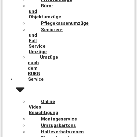
Büro-
und
Objektumzüge
Pflegekassenumzüge
Senioren-
und
Full
Service
Umzüge
Umzüge
nach
dem
BUKG
Service
Online
Video-
Besichtigung
Montageservice
Umzugskartons
Halteverbotszonen