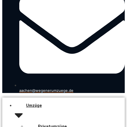
aachen@wegenerumzuege.de
Umzüge
Privatumzüge