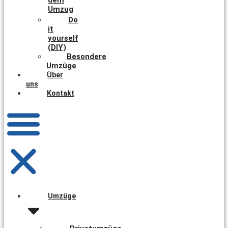
Umzug
Do
it
yourself
(DIY)
Besondere
Umzüge
Über
uns
Kontakt
Umzüge