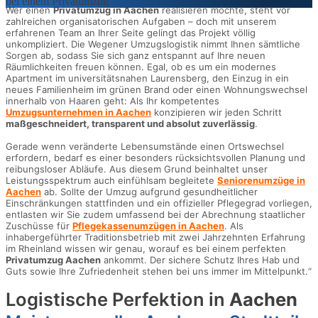
Wer einen
Privatumzug in Aachen
realisieren möchte, steht vor
zahlreichen organisatorischen Aufgaben – doch mit unserem
erfahrenen Team an Ihrer Seite gelingt das Projekt völlig
unkompliziert. Die Wegener Umzugslogistik nimmt Ihnen sämtliche
Sorgen ab, sodass Sie sich ganz entspannt auf Ihre neuen
Räumlichkeiten freuen können. Egal, ob es um ein modernes
Apartment im universitätsnahen Laurensberg, den Einzug in ein
neues Familienheim im grünen Brand oder einen Wohnungswechsel
innerhalb von Haaren geht: Als Ihr kompetentes
Umzugsunternehmen in Aachen
konzipieren wir jeden Schritt
maßgeschneidert, transparent und absolut zuverlässig
.
Gerade wenn veränderte Lebensumstände einen Ortswechsel
erfordern, bedarf es einer besonders rücksichtsvollen Planung und
reibungsloser Abläufe. Aus diesem Grund beinhaltet unser
Leistungsspektrum auch einfühlsam begleitete
Seniorenumzüge in
Aachen
ab. Sollte der Umzug aufgrund gesundheitlicher
Einschränkungen stattfinden und ein offizieller Pflegegrad vorliegen,
entlasten wir Sie zudem umfassend bei der Abrechnung staatlicher
Zuschüsse für
Pflegekassenumzügen in Aachen
. Als
inhabergeführter Traditionsbetrieb mit zwei Jahrzehnten Erfahrung
im Rheinland wissen wir genau, worauf es bei einem perfekten
Privatumzug Aachen
ankommt. Der sichere Schutz Ihres Hab und
Guts sowie Ihre Zufriedenheit stehen bei uns immer im Mittelpunkt.“
Logistische Perfektion in
Aachen