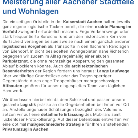
Meisterung aller Aachener Stadtteile
und Wohnlagen
Die vielseitigen Ortsteile in der
Kaiserstadt Aachen
halten jeweils
ganz eigene logistische Tücken bereit, die eine
exakte Planung im
Vorfeld
zwingend erforderlich machen. Enge Verkehrswege oder
stark frequentierte Bereiche rund um den historischen Kern von
Burtscheid verlangen beispielsweise nach einem gänzlich anderen
logistisches Vorgehen
als Transporte in den flacheren Randlagen
von Eilendorf. In dicht besiedelten Wohngebieten nahe Richterich
begegnen wir zudem im Alltag regelmäßig einer akuten
Parkplatznot
, die ohne rechtzeitige Absperrung den gesamten
Ablauf blockieren könnte. Auch die
architektonischen
Besonderheiten
der Region fordern uns heraus:
Lange Laufwege
über weitläufige Grundstücke oder das Tragen sperriger
Gegenstände durch enge Treppenhäuser mehrgeschossiger
Altbauten
gehören für unser eingespieltes Team zum täglichen
Handwerk.
Wir überlassen hierbei nichts dem Schicksal und passen unsere
gesamte
Logistik
präzise an die Gegebenheiten bei Ihnen vor Ort
an. Anstelle ungenauer Schätzungen bezüglich des Volumens
setzen wir auf eine
detaillierte Erfassung
des Mobiliars samt
lückenloser Protokollierung. Auf dieser Datenbasis entwerfen wir
eine optimal
maßgeschneiderte Strategie
für Ihren anstehenden
Privatumzug in Aachen