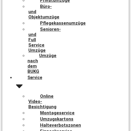
Privatumzüge
Büro-
und
Objektumzüge
Pflegekassenumzüge
Senioren-
und
Full
Service
Umzüge
Umzüge
nach
dem
BUKG
Service
Online
Video-
Besichtigung
Montageservice
Umzugskartons
Halteverbotszonen