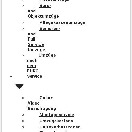
Büro-
und
Objektumzüge
Pflegekassenumzüge
Senioren-
und
Full
Service
Umzüge
Umzüge
nach
dem
BUKG
Service
Online
Video-
Besichtigung
Montageservice
Umzugskartons
Halteverbotszonen