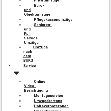
Privatumzüge
Büro-
und
Objektumzüge
Pflegekassenumzüge
Senioren-
und
Full
Service
Umzüge
Umzüge
nach
dem
BUKG
Service
Online
Video-
Besichtigung
Montageservice
Umzugskartons
Halteverbotszonen