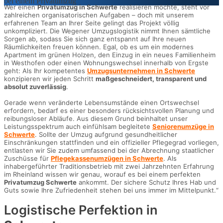
Wer einen
Privatumzug in Schwerte
realisieren möchte, steht vor
zahlreichen organisatorischen Aufgaben – doch mit unserem
erfahrenen Team an Ihrer Seite gelingt das Projekt völlig
unkompliziert. Die Wegener Umzugslogistik nimmt Ihnen sämtliche
Sorgen ab, sodass Sie sich ganz entspannt auf Ihre neuen
Räumlichkeiten freuen können. Egal, ob es um ein modernes
Apartment im grünen Holzen, den Einzug in ein neues Familienheim
in Westhofen oder einen Wohnungswechsel innerhalb von Ergste
geht: Als Ihr kompetentes
Umzugsunternehmen in Schwerte
konzipieren wir jeden Schritt
maßgeschneidert, transparent und
absolut zuverlässig
.
Gerade wenn veränderte Lebensumstände einen Ortswechsel
erfordern, bedarf es einer besonders rücksichtsvollen Planung und
reibungsloser Abläufe. Aus diesem Grund beinhaltet unser
Leistungsspektrum auch einfühlsam begleitete
Seniorenumzüge in
Schwerte
. Sollte der Umzug aufgrund gesundheitlicher
Einschränkungen stattfinden und ein offizieller Pflegegrad vorliegen,
entlasten wir Sie zudem umfassend bei der Abrechnung staatlicher
Zuschüsse für
Pflegekassenumzügen in Schwerte
. Als
inhabergeführter Traditionsbetrieb mit zwei Jahrzehnten Erfahrung
im Rheinland wissen wir genau, worauf es bei einem perfekten
Privatumzug Schwerte
ankommt. Der sichere Schutz Ihres Hab und
Guts sowie Ihre Zufriedenheit stehen bei uns immer im Mittelpunkt.“
Logistische Perfektion in