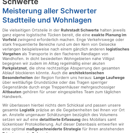
Schwerte
Meisterung aller Schwerter
Stadtteile und Wohnlagen
Die vielseitigen Ortsteile in der
Ruhrstadt Schwerte
halten jeweils
ganz eigene logistische Tücken bereit, die eine
exakte Planung im
Vorfeld
zwingend erforderlich machen. Enge Verkehrswege oder
stark frequentierte Bereiche rund um den Kern von Geisecke
verlangen beispielsweise nach einem gänzlich anderen
logistisches
Vorgehen
als Transporte in den flacheren Randlagen von
Wandhofen. In dicht besiedelten Wohngebieten nahe Villigst
begegnen wir zudem im Alltag regelmäßig einer akuten
Parkplatznot
, die ohne rechtzeitige Absperrung den gesamten
Ablauf blockieren könnte. Auch die
architektonischen
Besonderheiten
der Region fordern uns heraus:
Lange Laufwege
über weitläufige Grundstücke oder das Tragen sperriger
Gegenstände durch enge Treppenhäuser mehrgeschossiger
Altbauten
gehören für unser eingespieltes Team zum täglichen
Handwerk.
Wir überlassen hierbei nichts dem Schicksal und passen unsere
gesamte
Logistik
präzise an die Gegebenheiten bei Ihnen vor Ort
an. Anstelle ungenauer Schätzungen bezüglich des Volumens
setzen wir auf eine
detaillierte Erfassung
des Mobiliars samt
lückenloser Protokollierung. Auf dieser Datenbasis entwerfen wir
eine optimal
maßgeschneiderte Strategie
für Ihren anstehenden