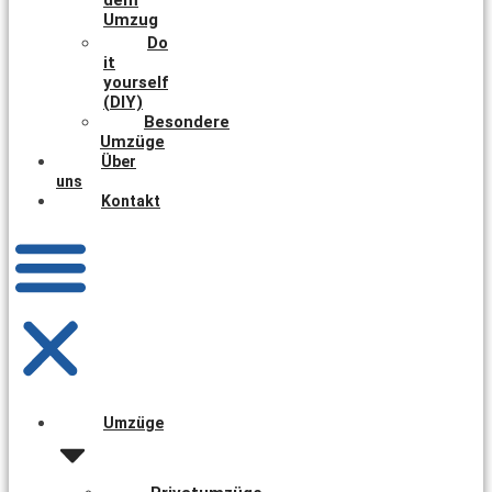
Umzug
Do
it
yourself
(DIY)
Besondere
Umzüge
Über
uns
Kontakt
Umzüge