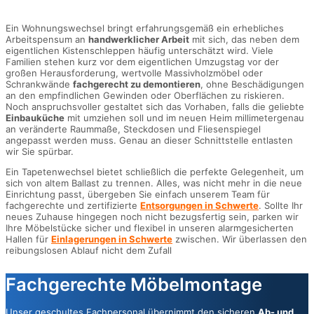
Ein Wohnungswechsel bringt erfahrungsgemäß ein erhebliches
Arbeitspensum an
handwerklicher Arbeit
mit sich, das neben dem
eigentlichen Kistenschleppen häufig unterschätzt wird. Viele
Familien stehen kurz vor dem eigentlichen Umzugstag vor der
großen Herausforderung, wertvolle Massivholzmöbel oder
Schrankwände
fachgerecht zu demontieren
, ohne Beschädigungen
an den empfindlichen Gewinden oder Oberflächen zu riskieren.
Noch anspruchsvoller gestaltet sich das Vorhaben, falls die geliebte
Einbauküche
mit umziehen soll und im neuen Heim millimetergenau
an veränderte Raummaße, Steckdosen und Fliesenspiegel
angepasst werden muss. Genau an dieser Schnittstelle entlasten
wir Sie spürbar.
Ein Tapetenwechsel bietet schließlich die perfekte Gelegenheit, um
sich von altem Ballast zu trennen. Alles, was nicht mehr in die neue
Einrichtung passt, übergeben Sie einfach unserem Team für
fachgerechte und zertifizierte
Entsorgungen in Schwerte
. Sollte Ihr
neues Zuhause hingegen noch nicht bezugsfertig sein, parken wir
Ihre Möbelstücke sicher und flexibel in unseren alarmgesicherten
Hallen für
Einlagerungen in Schwerte
zwischen. Wir überlassen den
reibungslosen Ablauf nicht dem Zufall
Fachgerechte Möbelmontage
Unser geschultes Fachpersonal übernimmt den sicheren
Ab- und