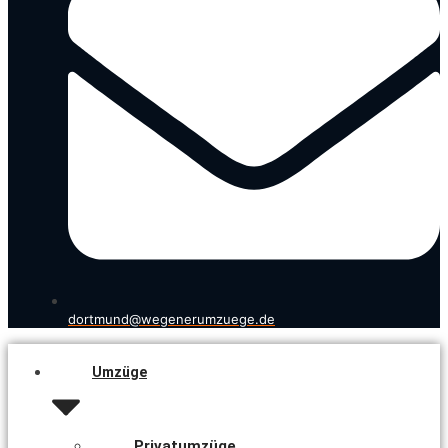
dortmund@wegenerumzuege.de
Umzüge
Privatumzüge