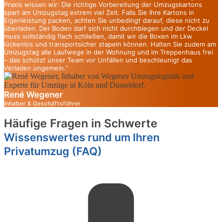
Praxis wissen wir: Die richtige Vorbereitung der Umzugskartons
spart am Umzugstag extrem viel Zeit. Falls Sie Ihre Kartons in
Eigenleistung packen, achten Sie unbedingt darauf, diese nicht zu
überladen. Der Boden darf sich nicht durchbiegen und der Deckel
muss vollständig flach schließen, damit wir die Boxen im Lkw
lückenlos und transportsicher stapeln können. Halten Sie zudem am
Umzugstag alle Laufwege in der Wohnung und im Treppenhaus frei
– das schützt unser Team vor Unfällen und beschleunigt das
Verladen ungemein."
René Wegener
Inhaber & Geschäftsführer
Häufige Fragen in Schwerte
Wissenswertes rund um Ihren
Privatumzug (FAQ)