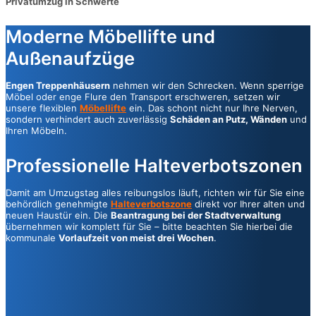
Privatumzug in Schwerte
Moderne Möbellifte und
Außenaufzüge
Engen Treppenhäusern
nehmen wir den Schrecken. Wenn sperrige
Möbel oder enge Flure den Transport erschweren, setzen wir
unsere flexiblen
Möbellifte
ein. Das schont nicht nur Ihre Nerven,
sondern verhindert auch zuverlässig
Schäden an Putz, Wänden
und
Ihren Möbeln.
Professionelle Halteverbotszonen
Damit am Umzugstag alles reibungslos läuft, richten wir für Sie eine
behördlich genehmigte
Halteverbotszone
direkt vor Ihrer alten und
neuen Haustür ein. Die
Beantragung bei der Stadtverwaltung
übernehmen wir komplett für Sie – bitte beachten Sie hierbei die
kommunale
Vorlaufzeit von meist drei Wochen
.