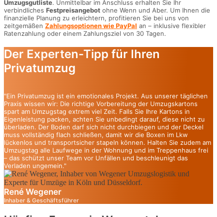
Umzugsgutliste
. Unmittelbar im Anschluss erhalten Sie Ihr
verbindliches
Festpreisangebot
ohne Wenn und Aber. Um Ihnen die
finanzielle Planung zu erleichtern, profitieren Sie bei uns von
zeitgemäßen
Zahlungsoptionen wie PayPal
an – inklusive flexibler
Ratenzahlung oder einem Zahlungsziel von 30 Tagen.
Der Experten-Tipp für Ihren
Privatumzug
"Ein Privatumzug ist ein emotionales Projekt. Aus unserer täglichen
Praxis wissen wir: Die richtige Vorbereitung der Umzugskartons
spart am Umzugstag extrem viel Zeit. Falls Sie Ihre Kartons in
Eigenleistung packen, achten Sie unbedingt darauf, diese nicht zu
überladen. Der Boden darf sich nicht durchbiegen und der Deckel
muss vollständig flach schließen, damit wir die Boxen im Lkw
lückenlos und transportsicher stapeln können. Halten Sie zudem am
Umzugstag alle Laufwege in der Wohnung und im Treppenhaus frei
– das schützt unser Team vor Unfällen und beschleunigt das
Verladen ungemein."
René Wegener
Inhaber & Geschäftsführer