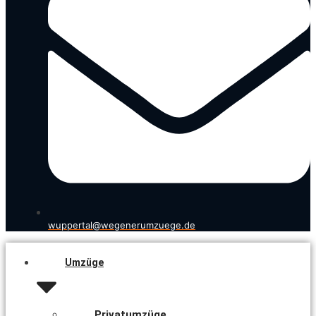
wuppertal@wegenerumzuege.de
Umzüge
Privatumzüge