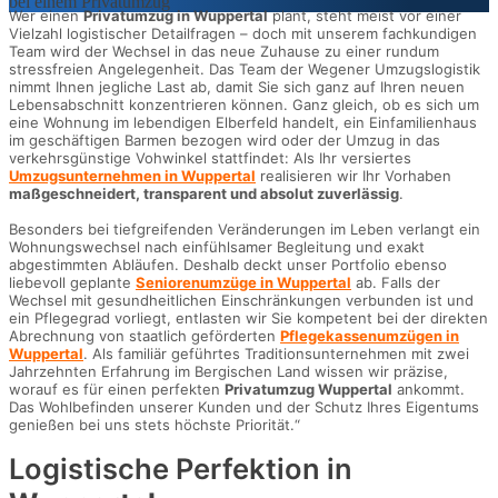
Wer einen
Privatumzug in Wuppertal
plant, steht meist vor einer
Vielzahl logistischer Detailfragen – doch mit unserem fachkundigen
Team wird der Wechsel in das neue Zuhause zu einer rundum
stressfreien Angelegenheit. Das Team der Wegener Umzugslogistik
nimmt Ihnen jegliche Last ab, damit Sie sich ganz auf Ihren neuen
Lebensabschnitt konzentrieren können. Ganz gleich, ob es sich um
eine Wohnung im lebendigen Elberfeld handelt, ein Einfamilienhaus
im geschäftigen Barmen bezogen wird oder der Umzug in das
verkehrsgünstige Vohwinkel stattfindet: Als Ihr versiertes
Umzugsunternehmen in Wuppertal
realisieren wir Ihr Vorhaben
maßgeschneidert, transparent und absolut zuverlässig
.
Besonders bei tiefgreifenden Veränderungen im Leben verlangt ein
Wohnungswechsel nach einfühlsamer Begleitung und exakt
abgestimmten Abläufen. Deshalb deckt unser Portfolio ebenso
liebevoll geplante
Seniorenumzüge in Wuppertal
ab. Falls der
Wechsel mit gesundheitlichen Einschränkungen verbunden ist und
ein Pflegegrad vorliegt, entlasten wir Sie kompetent bei der direkten
Abrechnung von staatlich geförderten
Pflegekassenumzügen in
Wuppertal
. Als familiär geführtes Traditionsunternehmen mit zwei
Jahrzehnten Erfahrung im Bergischen Land wissen wir präzise,
worauf es für einen perfekten
Privatumzug Wuppertal
ankommt.
Das Wohlbefinden unserer Kunden und der Schutz Ihres Eigentums
genießen bei uns stets höchste Priorität.“
Logistische Perfektion in