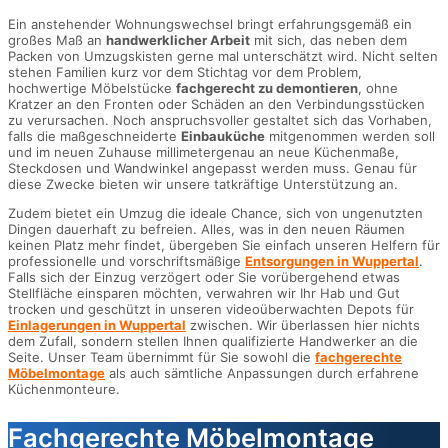
Ein anstehender Wohnungswechsel bringt erfahrungsgemäß ein
großes Maß an
handwerklicher Arbeit
mit sich, das neben dem
Packen von Umzugskisten gerne mal unterschätzt wird. Nicht selten
stehen Familien kurz vor dem Stichtag vor dem Problem,
hochwertige Möbelstücke
fachgerecht zu demontieren
, ohne
Kratzer an den Fronten oder Schäden an den Verbindungsstücken
zu verursachen. Noch anspruchsvoller gestaltet sich das Vorhaben,
falls die maßgeschneiderte
Einbauküche
mitgenommen werden soll
und im neuen Zuhause millimetergenau an neue Küchenmaße,
Steckdosen und Wandwinkel angepasst werden muss. Genau für
diese Zwecke bieten wir unsere tatkräftige Unterstützung an.
Zudem bietet ein Umzug die ideale Chance, sich von ungenutzten
Dingen dauerhaft zu befreien. Alles, was in den neuen Räumen
keinen Platz mehr findet, übergeben Sie einfach unseren Helfern für
professionelle und vorschriftsmäßige
Entsorgungen in Wuppertal
.
Falls sich der Einzug verzögert oder Sie vorübergehend etwas
Stellfläche einsparen möchten, verwahren wir Ihr Hab und Gut
trocken und geschützt in unseren videoüberwachten Depots für
Einlagerungen in Wuppertal
zwischen. Wir überlassen hier nichts
dem Zufall, sondern stellen Ihnen qualifizierte Handwerker an die
Seite. Unser Team übernimmt für Sie sowohl die
fachgerechte
Möbelmontage
als auch sämtliche Anpassungen durch erfahrene
Küchenmonteure.
Fachgerechte Möbelmontage