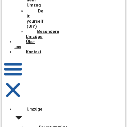
Umzug
Do
it
yourself
(DIY)
Besondere
Umzüge
Über
uns
Kontakt
Umzüge