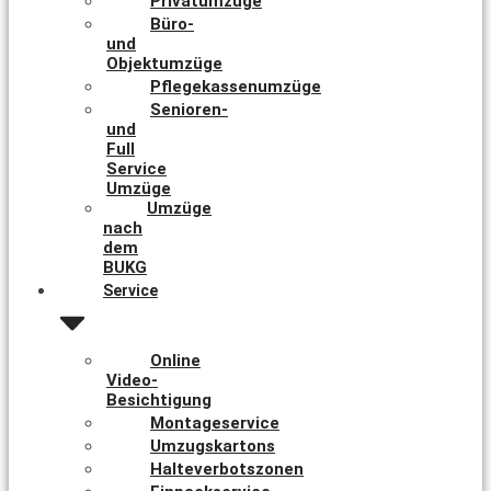
Privatumzüge
Büro-
und
Objektumzüge
Pflegekassenumzüge
Senioren-
und
Full
Service
Umzüge
Umzüge
nach
dem
BUKG
Service
Online
Video-
Besichtigung
Montageservice
Umzugskartons
Halteverbotszonen