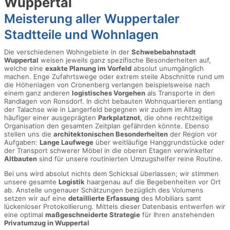
Wuppertal
Meisterung aller Wuppertaler
Stadtteile und Wohnlagen
Die verschiedenen Wohngebiete in der
Schwebebahnstadt
Wuppertal
weisen jeweils ganz spezifische Besonderheiten auf,
welche eine
exakte Planung im Vorfeld
absolut unumgänglich
machen. Enge Zufahrtswege oder extrem steile Abschnitte rund um
die Höhenlagen von Cronenberg verlangen beispielsweise nach
einem ganz anderen
logistisches Vorgehen
als Transporte in den
Randlagen von Ronsdorf. In dicht bebauten Wohnquartieren entlang
der Talachse wie in Langerfeld begegnen wir zudem im Alltag
häufiger einer ausgeprägten
Parkplatznot
, die ohne rechtzeitige
Organisation den gesamten Zeitplan gefährden könnte. Ebenso
stellen uns die
architektonischen Besonderheiten
der Region vor
Aufgaben:
Lange Laufwege
über weitläufige Hanggrundstücke oder
der Transport schwerer Möbel in die oberen Etagen verwinkelter
Altbauten
sind für unsere routinierten Umzugshelfer reine Routine.
Bei uns wird absolut nichts dem Schicksal überlassen; wir stimmen
unsere gesamte
Logistik
haargenau auf die Begebenheiten vor Ort
ab. Anstelle ungenauer Schätzungen bezüglich des Volumens
setzen wir auf eine
detaillierte Erfassung
des Mobiliars samt
lückenloser Protokollierung. Mittels dieser Datenbasis entwerfen wir
eine optimal
maßgeschneiderte Strategie
für Ihren anstehenden
Privatumzug in Wuppertal