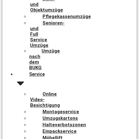
und
Objektumzüge
Pflegekassenumzüge
Senioren-
und
Full
Service
Umzüge
Umzüge
nach
dem
BUKG
Service
Online
Video-
Besichtigung
Montageservice
Umzugskartons
Halteverbotszonen
Einpackservice
Möbellift