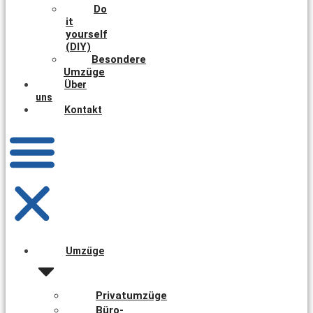
Do
it
yourself
(DIY)
Besondere
Umzüge
Über
uns
Kontakt
Umzüge
Privatumzüge
Büro-