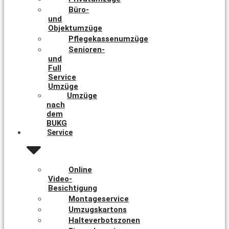
Büro-
und
Objektumzüge
Pflegekassenumzüge
Senioren-
und
Full
Service
Umzüge
Umzüge
nach
dem
BUKG
Service
Online
Video-
Besichtigung
Montageservice
Umzugskartons
Halteverbotszonen