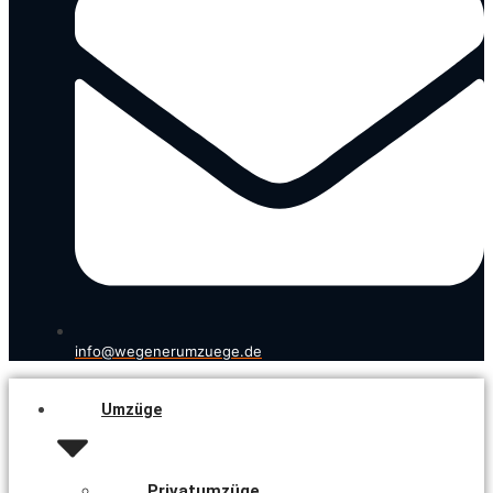
info@wegenerumzuege.de
Umzüge
Privatumzüge