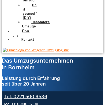
Umzug
Do
it
yourself
(DIY)
Besondere
Umzüge
Über
uns
Kontakt
Das Umzugsunternehmen
in Bornheim
Leistung durch Erfahrung
seit über 20 Jahren
Tel: 0221 500 6536
Mo.-Fr. 09:00-17:00