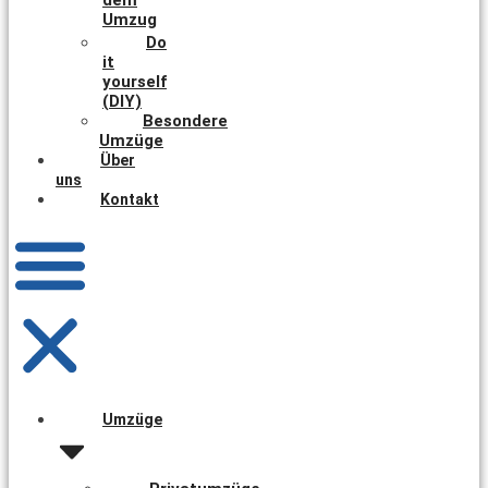
Umzug
Do
it
yourself
(DIY)
Besondere
Umzüge
Über
uns
Kontakt
Umzüge