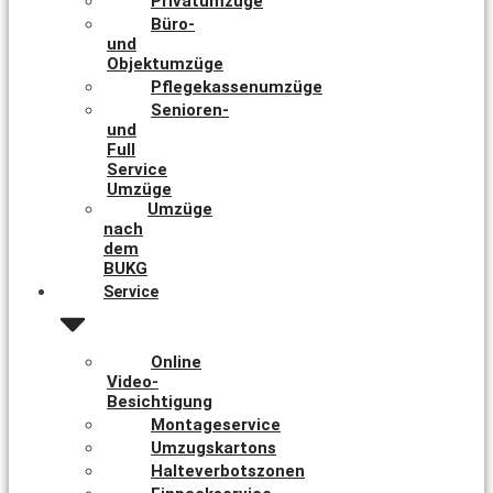
Privatumzüge
Büro-
und
Objektumzüge
Pflegekassenumzüge
Senioren-
und
Full
Service
Umzüge
Umzüge
nach
dem
BUKG
Service
Online
Video-
Besichtigung
Montageservice
Umzugskartons
Halteverbotszonen