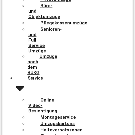
Büro-
und
Objektumzüge
Pflegekassenumzüge
Senioren-
und
Full
Service
Umzüge
Umzüge
nach
dem
BUKG
Service
Online
Video-
Besichtigung
Montageservice
Umzugskartons
Halteverbotszonen