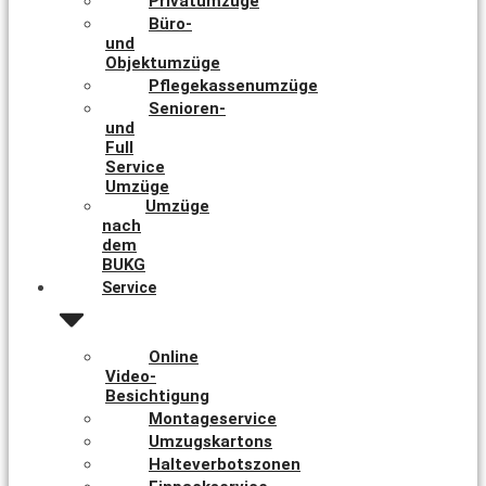
Privatumzüge
Büro-
und
Objektumzüge
Pflegekassenumzüge
Senioren-
und
Full
Service
Umzüge
Umzüge
nach
dem
BUKG
Service
Online
Video-
Besichtigung
Montageservice
Umzugskartons
Halteverbotszonen