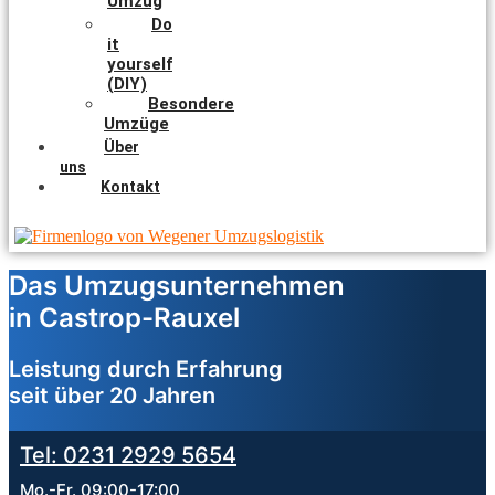
Umzug
Do
it
yourself
(DIY)
Besondere
Umzüge
Über
uns
Kontakt
Das Umzugsunternehmen
in Castrop-Rauxel
Leistung durch Erfahrung
seit über 20 Jahren
Tel: 0231 2929 5654
Mo.-Fr. 09:00-17:00