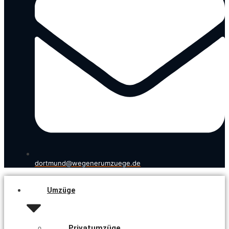
dortmund@wegenerumzuege.de
Umzüge
Privatumzüge