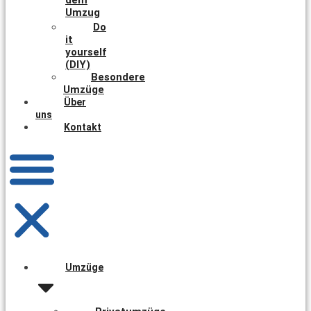
Umzug
Do
it
yourself
(DIY)
Besondere
Umzüge
Über
uns
Kontakt
Umzüge