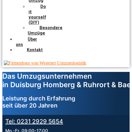
Umzug
Do
it
yourself
(DIY)
Besondere
Umzüge
Über
uns
Kontakt
Das Umzugsunternehmen
in Duisburg Homberg & Ruhrort & Baer
Leistung durch Erfahrung
seit über 20 Jahren
Tel: 0231 2929 5654
Mo.-Fr. 09:00-17:00