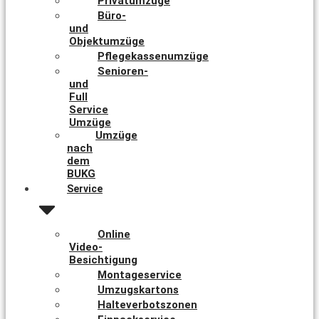
Privatumzüge
Büro-
und
Objektumzüge
Pflegekassenumzüge
Senioren-
und
Full
Service
Umzüge
Umzüge
nach
dem
BUKG
Service
Online
Video-
Besichtigung
Montageservice
Umzugskartons
Halteverbotszonen