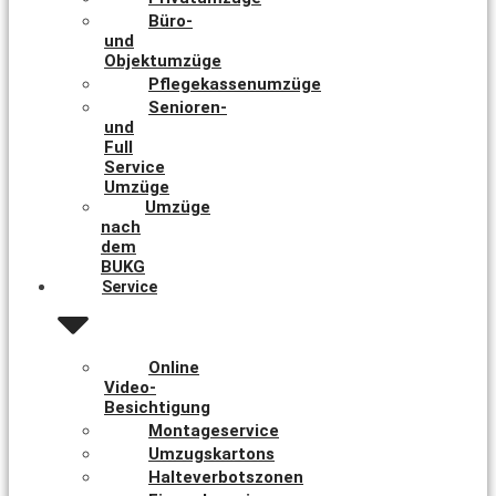
Büro-
und
Objektumzüge
Pflegekassenumzüge
Senioren-
und
Full
Service
Umzüge
Umzüge
nach
dem
BUKG
Service
Online
Video-
Besichtigung
Montageservice
Umzugskartons
Halteverbotszonen