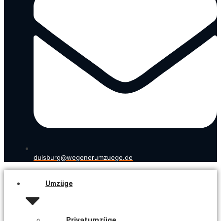
duisburg@wegenerumzuege.de
Umzüge
Privatumzüge