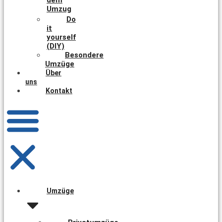
Umzug
Do
it
yourself
(DIY)
Besondere
Umzüge
Über
uns
Kontakt
Umzüge