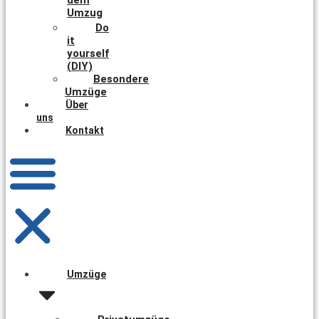
Umzug
Do
it
yourself
(DIY)
Besondere
Umzüge
Über
uns
Kontakt
Umzüge