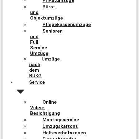
Privatumzüge
Büro-
und
Objektumzüge
Pflegekassenumzüge
Senioren-
und
Full
Service
Umzüge
Umzüge
nach
dem
BUKG
Service
Online
Video-
Besichtigung
Montageservice
Umzugskartons
Halteverbotszonen