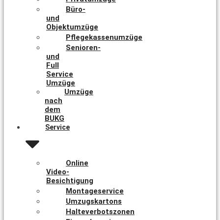
Büro-
und
Objektumzüge
Pflegekassenumzüge
Senioren-
und
Full
Service
Umzüge
Umzüge
nach
dem
BUKG
Service
Online
Video-
Besichtigung
Montageservice
Umzugskartons
Halteverbotszonen