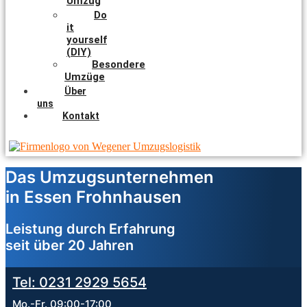
Umzug
Do
it
yourself
(DIY)
Besondere
Umzüge
Über
uns
Kontakt
Das Umzugsunternehmen
in Essen Frohnhausen
Leistung durch Erfahrung
seit über 20 Jahren
Tel: 0231 2929 5654
Mo.-Fr. 09:00-17:00