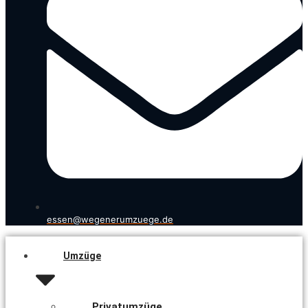
essen@wegenerumzuege.de
Umzüge
Privatumzüge