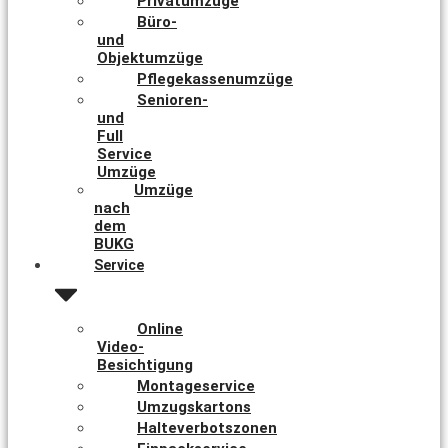
Privatumzüge
Büro-
und
Objektumzüge
Pflegekassenumzüge
Senioren-
und
Full
Service
Umzüge
Umzüge
nach
dem
BUKG
Service
Online
Video-
Besichtigung
Montageservice
Umzugskartons
Halteverbotszonen