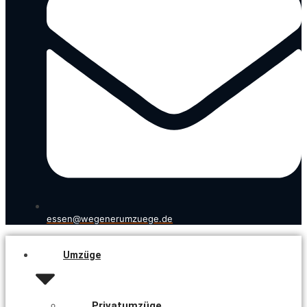
essen@wegenerumzuege.de
Umzüge
Privatumzüge