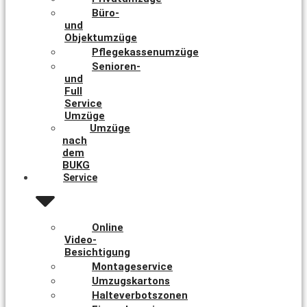
Büro-
und
Objektumzüge
Pflegekassenumzüge
Senioren-
und
Full
Service
Umzüge
Umzüge
nach
dem
BUKG
Service
Online
Video-
Besichtigung
Montageservice
Umzugskartons
Halteverbotszonen