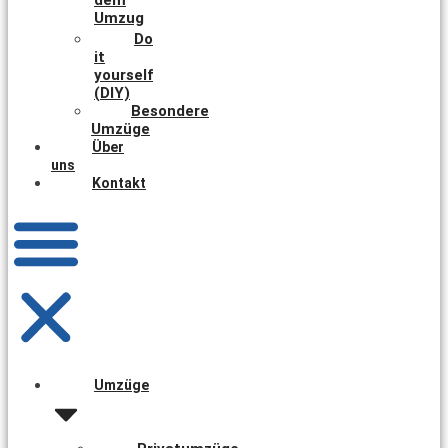
Umzug
Do
it
yourself
(DIY)
Besondere
Umzüge
Über
uns
Kontakt
Umzüge