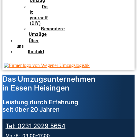
Umzug
Do
it
yourself
(DIY)
Besondere
Umzüge
Über
uns
Kontakt
Das Umzugsunternehmen
in Essen Heisingen
Leistung durch Erfahrung
seit über 20 Jahren
Tel: 0231 2929 5654
Mo.-Fr. 09:00-17:00