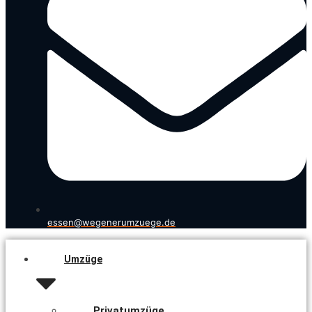
essen@wegenerumzuege.de
Umzüge
Privatumzüge