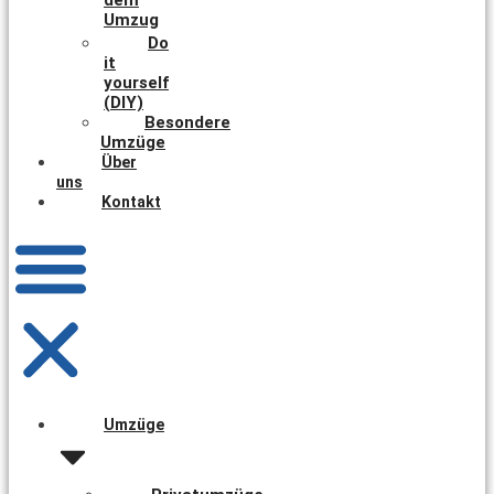
Umzug
Do
it
yourself
(DIY)
Besondere
Umzüge
Über
uns
Kontakt
Umzüge