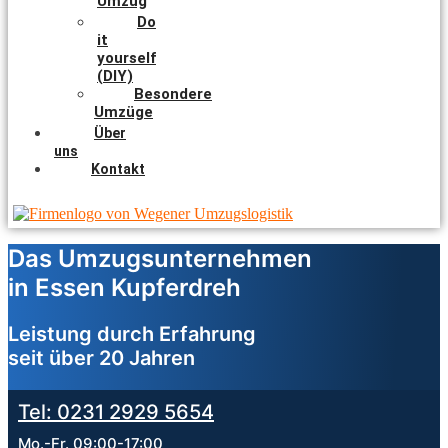
Umzug
Do
it
yourself
(DIY)
Besondere
Umzüge
Über
uns
Kontakt
Das Umzugsunternehmen
in Essen Kupferdreh
Leistung durch Erfahrung
seit über 20 Jahren
Tel: 0231 2929 5654
Mo.-Fr. 09:00-17:00