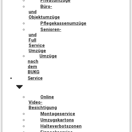
Privatumzüge
Büro-
und
Objektumzüge
Pflegekassenumzüge
Senioren-
und
Full
Service
Umzüge
Umzüge
nach
dem
BUKG
Service
Online
Video-
Besichtigung
Montageservice
Umzugskartons
Halteverbotszonen