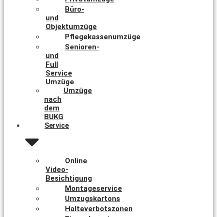
Büro-
und
Objektumzüge
Pflegekassenumzüge
Senioren-
und
Full
Service
Umzüge
Umzüge
nach
dem
BUKG
Service
Online
Video-
Besichtigung
Montageservice
Umzugskartons
Halteverbotszonen