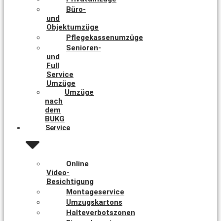
Büro-
und
Objektumzüge
Pflegekassenumzüge
Senioren-
und
Full
Service
Umzüge
Umzüge
nach
dem
BUKG
Service
Online
Video-
Besichtigung
Montageservice
Umzugskartons
Halteverbotszonen