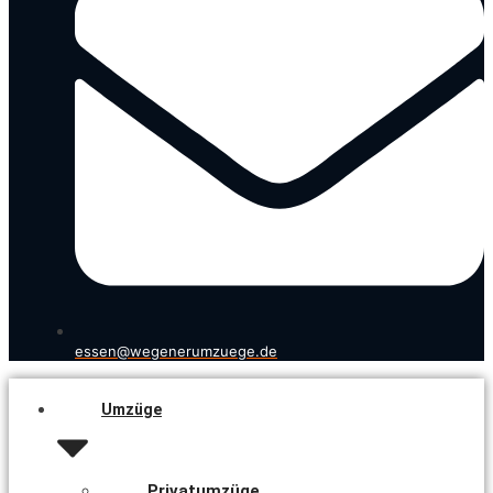
essen@wegenerumzuege.de
Umzüge
Privatumzüge