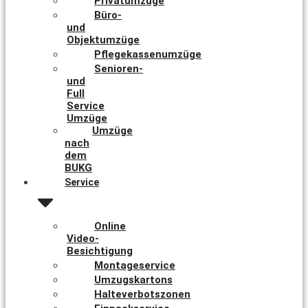
Privatumzüge
Büro-
und
Objektumzüge
Pflegekassenumzüge
Senioren-
und
Full
Service
Umzüge
Umzüge
nach
dem
BUKG
Service
Online
Video-
Besichtigung
Montageservice
Umzugskartons
Halteverbotszonen