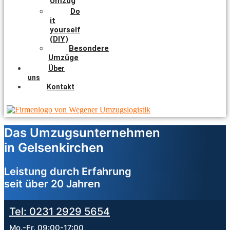
Umzug
Do
it
yourself
(DIY)
Besondere
Umzüge
Über
uns
Kontakt
Das Umzugsunternehmen
in Gelsenkirchen
Leistung durch Erfahrung
seit über 20 Jahren
Tel: 0231 2929 5654
Mo.-Fr. 09:00-17:00