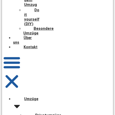
Umzug
Do
it
yourself
(DIY)
Besondere
Umzüge
Über
uns
Kontakt
Umzüge