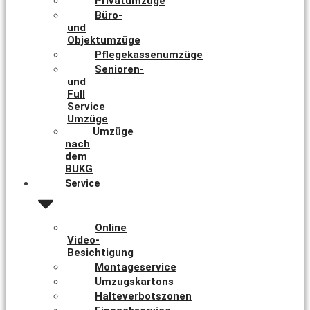
Privatumzüge
Büro-
und
Objektumzüge
Pflegekassenumzüge
Senioren-
und
Full
Service
Umzüge
Umzüge
nach
dem
BUKG
Service
Online
Video-
Besichtigung
Montageservice
Umzugskartons
Halteverbotszonen