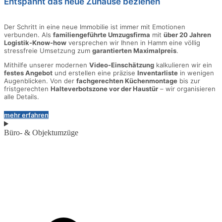
Entspannt das neue Zuhause beziehen
Der Schritt in eine neue Immobilie ist immer mit Emotionen
verbunden. Als
familiengeführte Umzugsfirma
mit
über 20 Jahren
Logistik-Know-how
versprechen wir Ihnen in Hamm eine völlig
stressfreie Umsetzung zum
garantierten Maximalpreis
.
Mithilfe unserer modernen
Video-Einschätzung
kalkulieren wir ein
festes Angebot
und erstellen eine präzise
Inventarliste
in wenigen
Augenblicken. Von der
fachgerechten Küchenmontage
bis zur
fristgerechten
Halteverbotszone vor der Haustür
– wir organisieren
alle Details.
mehr erfahren
Büro- & Objektumzüge