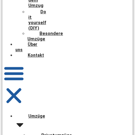
Umzug
Do
it
yourself
(DIY)
Besondere
Umzüge
Über
uns
Kontakt
Umzüge