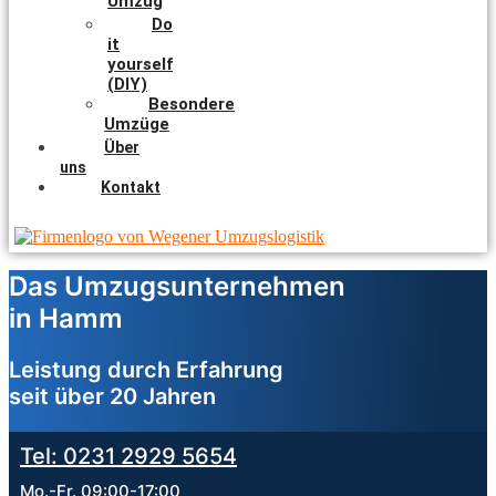
Umzug
Do
it
yourself
(DIY)
Besondere
Umzüge
Über
uns
Kontakt
Das Umzugsunternehmen
in Hamm
Leistung durch Erfahrung
seit über 20 Jahren
Tel: 0231 2929 5654
Mo.-Fr. 09:00-17:00