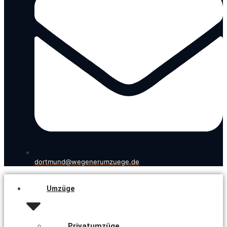
dortmund@wegenerumzuege.de
Umzüge
Privatumzüge