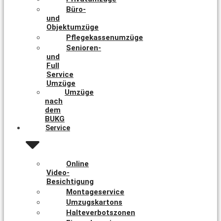
Büro-
und
Objektumzüge
Pflegekassenumzüge
Senioren-
und
Full
Service
Umzüge
Umzüge
nach
dem
BUKG
Service
Online
Video-
Besichtigung
Montageservice
Umzugskartons
Halteverbotszonen