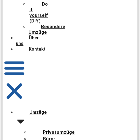
Do
it
yourself
(DIY)
Besondere
Umzüge
Über
uns
Kontakt
Umzüge
Privatumzüge
Büro-