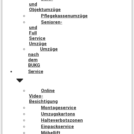
und
Objektumzüge
Pflegekassenumzüge
Senioren-
und
Full
Service
Umzüge
Umzüge
nach
dem
BUKG
Service
Online
Video-
Besichtigung
Montageservice
Umzugskartons
Halteverbotszonen
Einpackservice
Möbellift