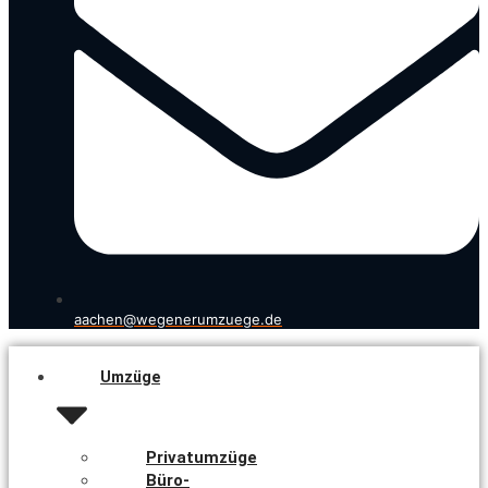
aachen@wegenerumzuege.de
Umzüge
Privatumzüge
Büro-