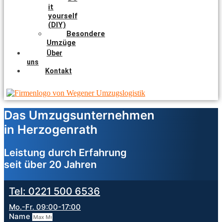
it
yourself
(DIY)
Besondere
Umzüge
Über
uns
Kontakt
Das Umzugsunternehmen
in Herzogenrath
Leistung durch Erfahrung
seit über 20 Jahren
Tel: 0221 500 6536
Mo.-Fr. 09:00-17:00
Name