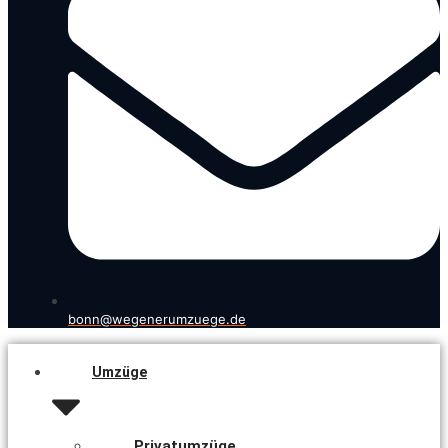
bonn@wegenerumzuege.de
Umzüge
Privatumzüge