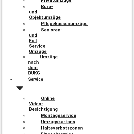
Privatumzüge
Büro-
und
Objektumzüge
Pflegekassenumzüge
Senioren-
und
Full
Service
Umzüge
Umzüge
nach
dem
BUKG
Service
Online
Video-
Besichtigung
Montageservice
Umzugskartons
Halteverbotszonen