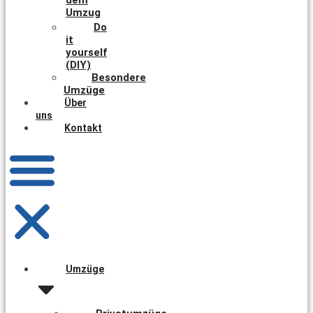
Umzug
Do
it
yourself
(DIY)
Besondere
Umzüge
Über
uns
Kontakt
Umzüge