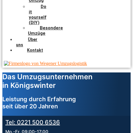
Umzug
Do
it
yourself
(DIY)
Besondere
Umzüge
Über
uns
Kontakt
Das Umzugsunternehmen
in Königswinter
Leistung durch Erfahrung
seit über 20 Jahren
Tel: 0221 500 6536
Mo.-Fr. 09:00-17:00