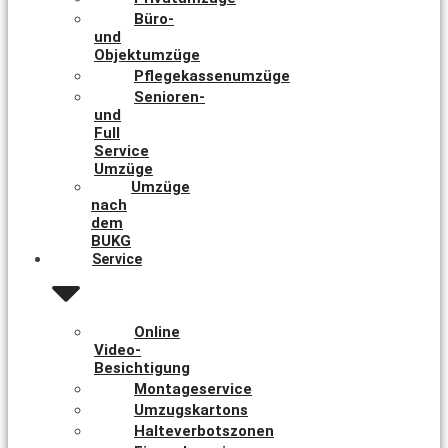
Büro-
und
Objektumzüge
Pflegekassenumzüge
Senioren-
und
Full
Service
Umzüge
Umzüge
nach
dem
BUKG
Service
Online
Video-
Besichtigung
Montageservice
Umzugskartons
Halteverbotszonen