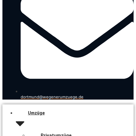
dortmund@wegenerumzuege.de
Umzüge
Privatumzüge