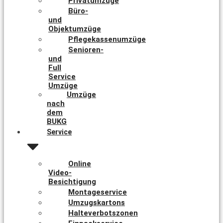
Privatumzüge
Büro-
und
Objektumzüge
Pflegekassenumzüge
Senioren-
und
Full
Service
Umzüge
Umzüge
nach
dem
BUKG
Service
Online
Video-
Besichtigung
Montageservice
Umzugskartons
Halteverbotszonen