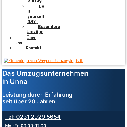
Umzug
Do
it
yourself
(DIY)
Besondere
Umzüge
Über
uns
Kontakt
Das Umzugsunternehmen
in Unna
Leistung durch Erfahrung
seit über 20 Jahren
Tel: 0231 2929 5654
Mo.-Fr. 09:00-17:00