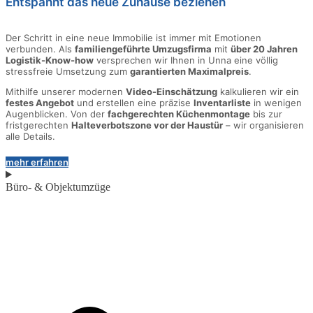
Entspannt das neue Zuhause beziehen
Der Schritt in eine neue Immobilie ist immer mit Emotionen
verbunden. Als
familiengeführte Umzugsfirma
mit
über 20 Jahren
Logistik-Know-how
versprechen wir Ihnen in Unna eine völlig
stressfreie Umsetzung zum
garantierten Maximalpreis
.
Mithilfe unserer modernen
Video-Einschätzung
kalkulieren wir ein
festes Angebot
und erstellen eine präzise
Inventarliste
in wenigen
Augenblicken. Von der
fachgerechten Küchenmontage
bis zur
fristgerechten
Halteverbotszone vor der Haustür
– wir organisieren
alle Details.
mehr erfahren
Büro- & Objektumzüge