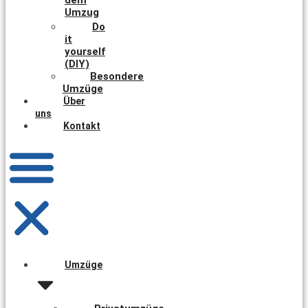
Umzug
Do
it
yourself
(DIY)
Besondere
Umzüge
Über
uns
Kontakt
Umzüge