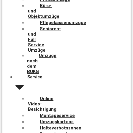
Büro-
und
Objektumzüge
Pflegekassenumzüge
Senioren-
und
Full
Service
Umzüge
Umzüge
nach
dem
BUKG
Service
Online
Video-
Besichtigung
Montageservice
Umzugskartons
Halteverbotszonen