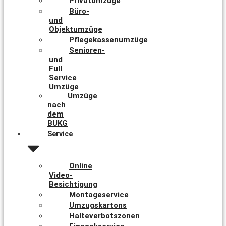
Privatumzüge
Büro-
und
Objektumzüge
Pflegekassenumzüge
Senioren-
und
Full
Service
Umzüge
Umzüge
nach
dem
BUKG
Service
Online
Video-
Besichtigung
Montageservice
Umzugskartons
Halteverbotszonen