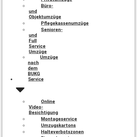
Büro-
und
Objektumzüge
Pflegekassenumzüge
Senioren-
und
Full
Service
Umzüge
Umzüge
nach
dem
BUKG
Service
Online
Video-
Besichtigung
Montageservice
Umzugskartons
Halteverbotszonen