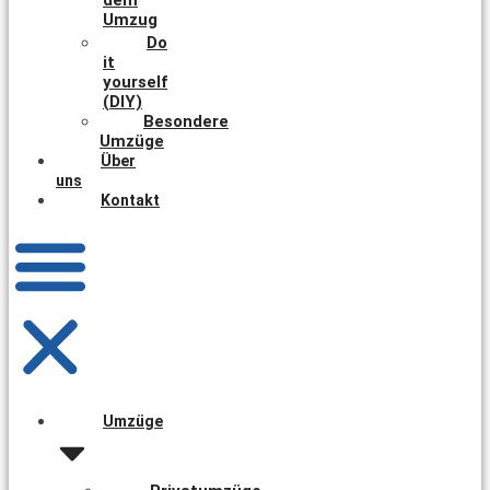
Umzug
Do
it
yourself
(DIY)
Besondere
Umzüge
Über
uns
Kontakt
Umzüge