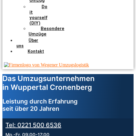
Umzug
Do
it
yourself
(DIY)
Besondere
Umzüge
Über
uns
Kontakt
Das Umzugsunternehmen
in Wuppertal Cronenberg
Leistung durch Erfahrung
seit über 20 Jahren
Tel: 0221 500 6536
Mo.-Fr. 09:00-17:00