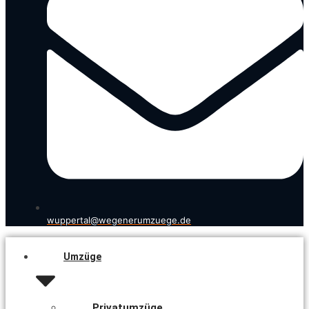
wuppertal@wegenerumzuege.de
Umzüge
Privatumzüge