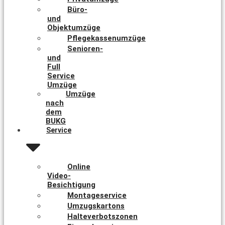
Büro-
und
Objektumzüge
Pflegekassenumzüge
Senioren-
und
Full
Service
Umzüge
Umzüge
nach
dem
BUKG
Service
Online
Video-
Besichtigung
Montageservice
Umzugskartons
Halteverbotszonen