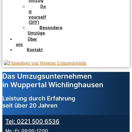
Umzug
Do
it
yourself
(DIY)
Besondere
Umzüge
Über
uns
Kontakt
Das Umzugsunternehmen
in Wuppertal Wichlinghausen
Leistung durch Erfahrung
seit über 20 Jahren
Tel: 0221 500 6536
Mo.-Fr. 09:00-17:00