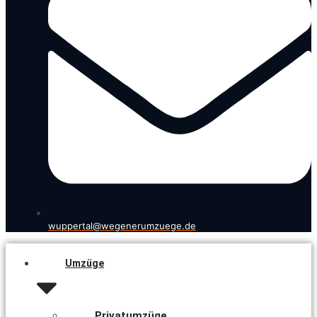
wuppertal@wegenerumzuege.de
Umzüge
Privatumzüge