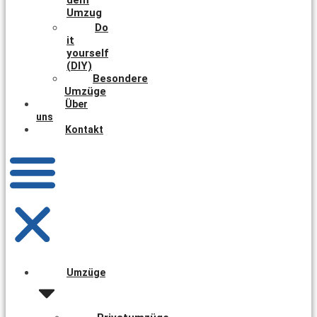
Umzug
Do
it
yourself
(DIY)
Besondere
Umzüge
Über
uns
Kontakt
Umzüge