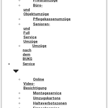
Privatumzüge
Büro-
und
Objektumzüge
Pflegekassenumzüge
Senioren-
und
Full
Service
Umzüge
Umzüge
nach
dem
BUKG
Service
Online
Video-
Besichtigung
Montageservice
Umzugskartons
Halteverbotszonen